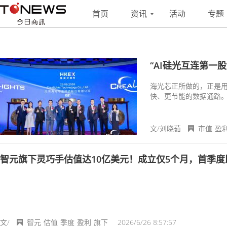
搜索
联系
投稿
首页
资讯
活动
专题
“AI硅光互连第一
海光芯正所做的，正是用
快、更节能的数据通路
文/刘晓茹
市值
盈
智元旗下灵巧手估值达10亿美元！成立仅5个月，首季度
文/
智元
估值
季度
盈利
旗下
2026/6/26 8:57:57