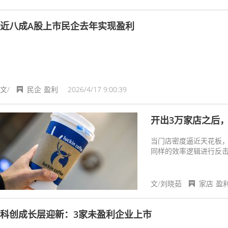
近八成A股上市民企去年实现盈利
文/
民企
盈利
2026/4/17 9:00:39
开出3万家店之后，
当门店密度逼近天花板
同样的效率逻辑进行反
健康地赚钱。
文/刘晓茹
家店
盈
科创成长层迎新：3家未盈利企业上市