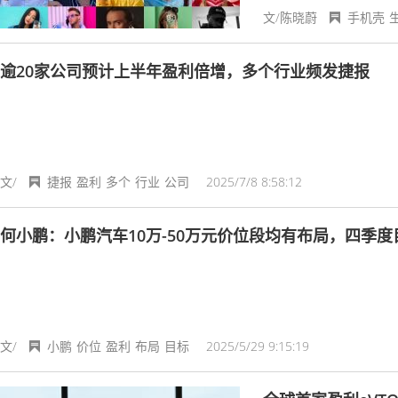
购热潮。
文/陈晓蔚
手机壳
逾20家公司预计上半年盈利倍增，多个行业频发捷报
文/
捷报
盈利
多个
行业
公司
2025/7/8 8:58:12
何小鹏：小鹏汽车10万-50万元价位段均有布局，四季度
文/
小鹏
价位
盈利
布局
目标
2025/5/29 9:15:19