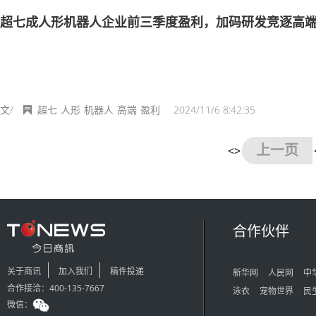
超七成人形机器人企业前三季度盈利，加码研发竞逐高
文/
超七
人形
机器人
高端
盈利
2024/11/6 8:42:35
上一页
<>
合作伙伴
关于商讯
加入我们
稿件投递
新华网
人民网
中
合作接洽：400-135-7667
泳衣
宠物世界
民
微信：