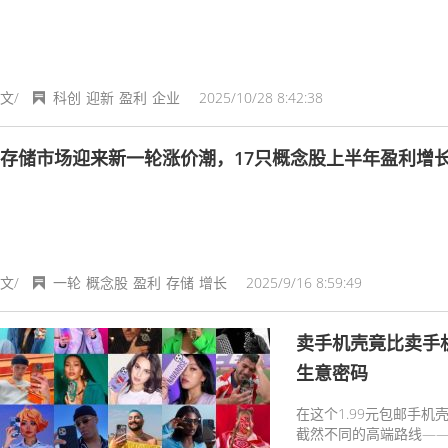
文/
科创
迎新
盈利
企业
2025/10/28 8:42:38
存储市场迎来新一轮涨价潮，17只概念股上半年盈利增
文/
一轮
概念股
盈利
存储
增长
2025/9/16 8:59:49
卖手机壳竟比卖手机
生意密码
在这个1.99元包邮手机
截然不同的高端路线—