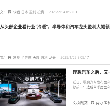
文/
软银
日本
盈利
投资
2025/2/14 8:53:01
从头部企业看行业“冷暖”，半导体和汽车龙头盈利大幅领
文/
冷暖
半导体
头部
盈利
龙头
2025/1/23 9:05:17
理想汽车之后，又
近日，零跑汽车发布盈利
提前一年达成单季度盈
力。
文/刘晓茹
势力
盈