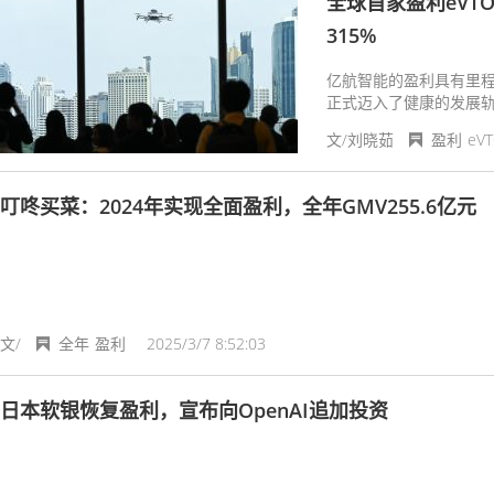
全球首家盈利eVT
315%
亿航智能的盈利具有里
正式迈入了健康的发展
文/刘晓茹
盈利
eV
叮咚买菜：2024年实现全面盈利，全年GMV255.6亿元
文/
全年
盈利
2025/3/7 8:52:03
日本软银恢复盈利，宣布向OpenAI追加投资