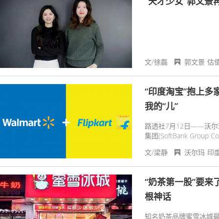
“天才少女”郭文景
文/徐磊
郭文景
估
“印度淘宝”抱上
我的“儿”
路透社7月12日——沃尔
集团(SoftBank Gr
间里将其估值翻一番，达到
文/梁静
沃尔玛
印
“奶茶第一股”要来
根神话
知名奶茶品牌蜜雪冰城