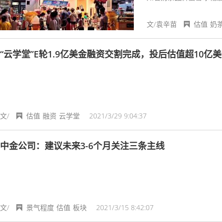
文/袁辛苗
估值
奶
“云学堂”E轮1.9亿美金融资交割完成，投后估值超10亿
文/
估值
融资
云学堂
2021/3/29 9:04:37
中金公司：建议未来3-6个月关注三条主线
文/
景气程度
估值
板块
2021/3/15 8:42:07