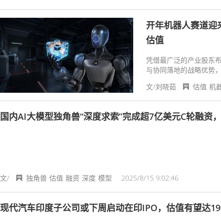
开年机器人赛道迎
估值
凭借最广泛的产业股东
与协同落地的战略优势，
循环。
文/刘晓茹
估值
机
国内AI大模型独角兽“深度求索”完成超7亿美元C轮融资
文/
独角兽
估值
融资
深度
模型
2025/8/15 9:02:46
现代汽车印度子公司或下周启动在印IPO，估值有望达19