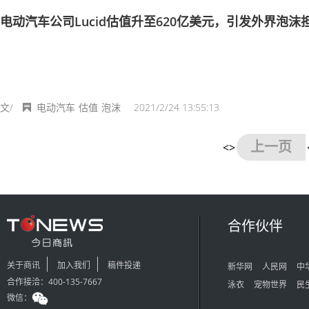
电动汽车公司Lucid估值升至620亿美元，引发外界泡沫
文/
电动汽车
估值
泡沫
2021/2/24 13:55:13
上一页
<>
合作伙伴
关于商讯
加入我们
稿件投递
新华网
人民网
中
合作接洽：400-135-7667
泳衣
宠物世界
民
微信：