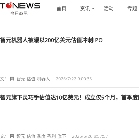
搜索
联系
投稿
首页
资讯
活动
专题
智元机器人被曝以200亿美元估值冲刺IPO
文/
智元
估值
机器人
2026/7/22 9:00:33
智元旗下灵巧手估值达10亿美元！成立仅5个月，首季度
文/
智元
估值
季度
盈利
旗下
2026/6/26 8:57:57