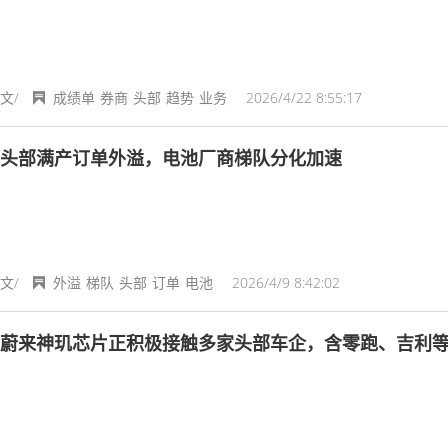
文/
成绩单
券商
头部
趋势
业务
2026/4/22 8:55:17
头部满产订单外溢，电池厂商梯队分化加速
文/
外溢
梯队
头部
订单
电池
2026/4/9 8:42:02
蔚来神玑芯片正积极接触多家头部车企，含零跑、吉利