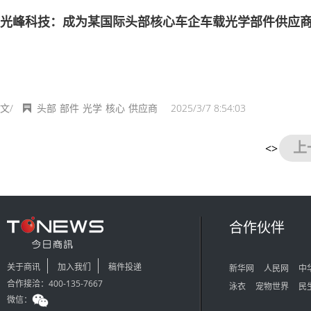
光峰科技：成为某国际头部核心车企车载光学部件供应
文/
头部
部件
光学
核心
供应商
2025/3/7 8:54:03
上
<>
合作伙伴
关于商讯
加入我们
稿件投递
新华网
人民网
中
合作接洽：400-135-7667
泳衣
宠物世界
民
微信：