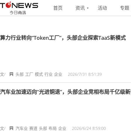
搜索
联系
投稿
首页
资讯
活动
专题
算力行业转向“Token工厂”，头部企业探索TaaS新模式
文/
头部
工厂
模式
行业
企业
2026/7/31 8:51:39
汽车业加速迈向“光进铜退”，头部企业竞相布局千亿级新
文/
汽车业
赛道
头部
布局
企业
2026/6/24 8:59:00