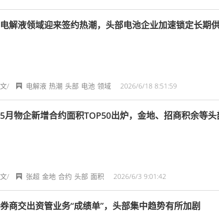
电解液领域迎来签约热潮，头部电池企业加速锁定长期
文/
电解液
热潮
头部
电池
领域
2026/6/18 8:51:59
5月物企新增合约面积TOP50出炉，金地、招商积余等头
文/
张超
金地
合约
头部
面积
2026/6/3 9:01:42
券商交出资管业务“成绩单”，头部集中趋势有所加剧