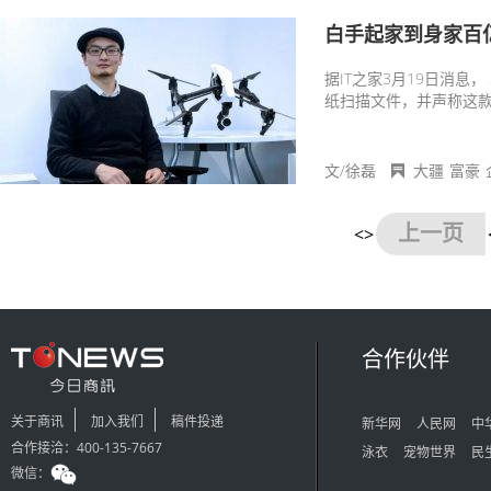
白手起家到身家百
据IT之家3月19日消息， 
纸扫描文件，并声称这款
公司早已成为全球无人机
2020年，大疆在全球
内的市场份额也达到了7
文/徐磊
大疆
富豪
位。
上一页
<>
合作伙伴
关于商讯
加入我们
稿件投递
新华网
人民网
中
合作接洽：400-135-7667
泳衣
宠物世界
民
微信：