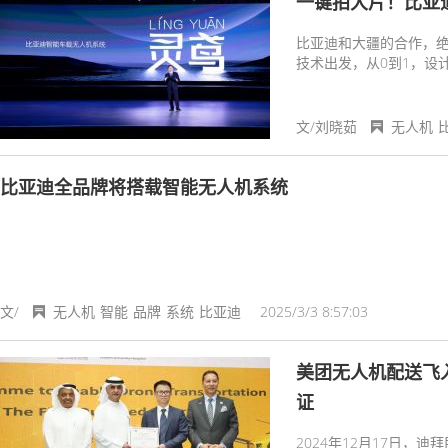
一键拍大片！比亚
比亚迪和大疆的合作，
技术出发，从0到1，设
文/刘晓茹
无人机
比亚迪全品牌将搭载智能无人机系统
文/
无人机
智能
品牌
系统
比亚迪
2025/3/3 8:57:03
美团无人机配送飞
证
2024年12月17日，