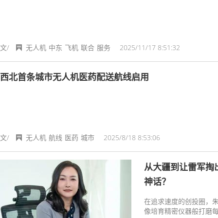
文/
无人机
中东
飞机
联合
服务
2025/11/17 8:51:32
西北首条城市无人机医药配送航线启用
文/
无人机
航线
医药
城市
2025/8/18 8:53:06
从大疆到让雷军掏
神话？
在追求速度的创投圈，
像培育精密仪器般打磨