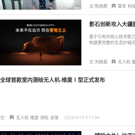
度。当越来越多的创业者
文/陈晓蔚
雷军
科
在证明：在硬科技领域
影石创新攻入大疆
基于已有的核心技术能
构建更完整的生态护城
文/刘晓茹
无人机
全球首款室内测绘无人机-维度Ⅰ型正式发布
文/
无人机
维度
测绘
全球
2025/3/13 9:17:34