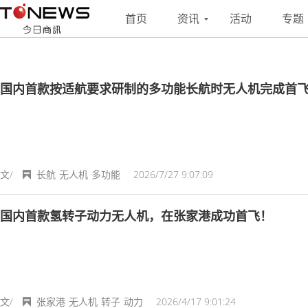
搜索
联系
投稿
首页
资讯
活动
专题
国内首款按适航要求研制的多功能长航时无人机完成首
文/
长航
无人机
多功能
2026/7/27 9:07:09
国内首款氢转子动力无人机，在张家港成功首飞！
文/
张家港
无人机
转子
动力
2026/4/17 9:01:24