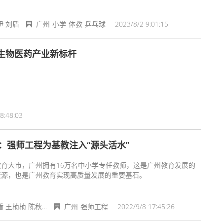
伊 刘盾
广州
小学
体教
乒乓球
2023/8/2 9:01:15
生物医药产业新标杆
8:48:03
：强师工程为基教注入“源头活水”
教育大市，广州拥有16万名中小学专任教师，这是广州教育发展的
资源，也是广州教育实现高质量发展的重要基石。
文/刘盾 王桢桢 陈秋兰 黎鉴远
广州
强师工程
2022/9/8 17:45:26