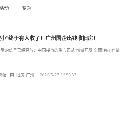
活动
专题
破小”终于有人收了！广州国企出钱收旧房！
晰的信号已经释放：中国楼市的重心正从“增量开发”全面转向“存量
。
晓茹
旧房
广州
2026/5/27 16:50:33