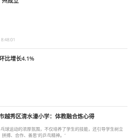
广州成立
 8:48:01
环比增长4.1%
市越秀区清水濠小学：体教融合炼心得
乒乓球运动的浓厚氛围，不仅培养了学生的技能，还引导学生树立
、拼搏、合作、善思”的乒乓精神。“