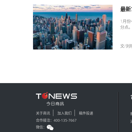
最新
1月份
分点。
0.3%
文/刘
关于商讯
加入我们
稿件投递
合作接洽：400-135-7667
微信：