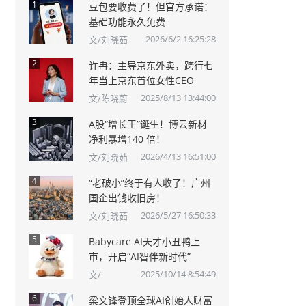
1
豆包要收费了！但官方承诺：
基础功能永久免费
2026/6/2 16:25:28
文/刘晓茹
2
许冉：主导京东外卖，跨行七
年当上京东首位女性CEO
2025/8/13 13:44:00
文/陈晓蔚
3
A股“增长王”诞生！博云新材
净利暴增140 倍！
2026/4/13 16:51:00
文/刘晓茹
4
“老破小”终于有人收了！广州
国企出钱收旧房！
2026/5/27 16:50:33
文/刘晓茹
5
Babycare AI天才小丑鸭上
市，开启“AI智伴新时代”
2025/10/14 8:54:49
文/
6
梁文锋登顶全球AI创始人财富