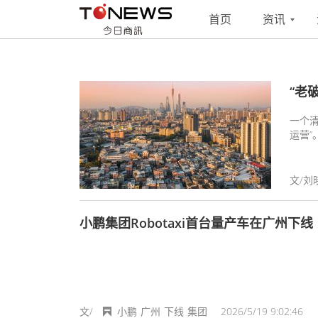
搜索
联系
投稿
首页
资讯
“老
一个清
运营”
文/刘
小鹏集团Robotaxi首台量产车在广州下线
文/
小鹏
广州
下线
集团
2026/5/19 9:02:46