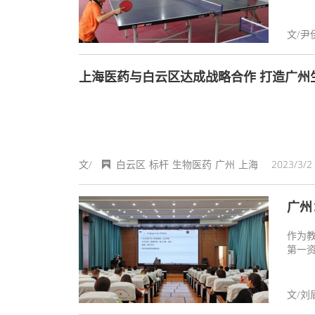
文/尹
上海医药与白云区达成战略合作 打造广州
文/
白云区
标杆
生物医药
广州
上海
2023/3/2 
广州
作为
第一