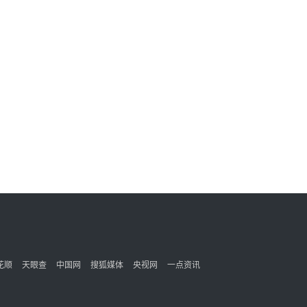
花顺
天眼查
中国网
搜狐媒体
央视网
一点资讯