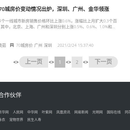
70城房价变动情况出炉，深圳、广州、金华领涨
4个一线城市新房销售价格环比上涨0.6%，涨幅比上月扩大0.3个百
其中，北京、上海、广州和深圳分别上涨0.5%、0.6%、1.0%和
。
晓茹
70城房价
广州
深圳
2021/2/24 15:37:40
上一页
下一页
<>
<>
1
<>
2
<>
合作伙伴
新华网
人民网
中华网
叶紫网
凤凰资讯
网易新闻
光明网
国际在线
同
泳衣
宠物世界
民生人寿