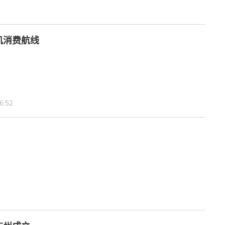
机消费航线
6:52