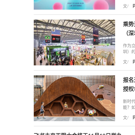
牌、
文/
之策
乘势
（深
作为立
圳）的
余展商
文/
和地区
格局
桥梁
报名
授权
新时
能？
心的
文/