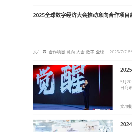
2025全球数字经济大会推动意向合作项目
文/
合作项目
意向
大会
数字
全球
2025/7/7 8:
20
5月
日商讯
“觉
鲸集
60
文/刘
人I
型与
20