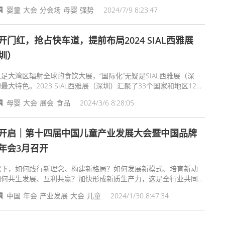
渠道间的厮杀愈加激烈；所谓“旧船票到不了新世界”，当过往的经营
婴童
大会
分会场
母婴
强势
2024/7/9 8:23:47
逐渐失效，新一轮转型升级中母婴人如何乘风破浪？
开门红，抢占快车道，提前布局2024 SIAL西雅展
圳）
足大湾区辐射全球的食饮大展，“国际化”无疑是SIAL西雅展（深
最大特色。2023 SIAL西雅展（深圳）汇聚了33个国家和地区1200
，而在2024年这一规模再次扩大，目前基本确认将汇聚43个国家
母婴
大会
展会
食品
2024/3/6 8:28:05
1500+展商67000+专业人士，依托“一带一路”所带来的双循环发展
，主题食饮企业开拓大湾区、东南亚市场，搭建走向世界的稳固贸易
。
开启｜第十四届中国儿童产业发展大会暨中国品牌
年会3月召开
代下，如何践行新理念、构建新格局？如何发展新模式、培育新动
如何共生发展、互利共赢？加快形成新质生产力，这是全行业共同关
重要课题。
中国
年会
产业发展
大会
儿童
2024/1/30 8:47:34