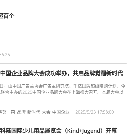
超百个
56:26
25中国企业品牌大会成功举办，共启品牌觉醒新时代
20日，由中国广告主协会广告主研究院、千亿国牌超级陪跑计划、今
联合主办的2025中国企业品牌大会在上海盛大召开。本届大会以
醒”为核心主题，汇聚人民网人民数据、抖音、小红书、分众传媒、牧
团、司南战略定位咨询、香港大学中国商学院等顶尖机构支持，吸引
0余位行业领袖、企业代表及专家学者共聚一堂，围绕品牌战略、创始
晓茹
品牌
新时代
大会
中国企业
2025/5/23 17:58:00
P打造、媒介传播、广告投放四大议题展开深度探讨，为中国品牌的转
破局注入全新动能。
24科隆国际少儿用品展览会（Kind+Jugend）开幕