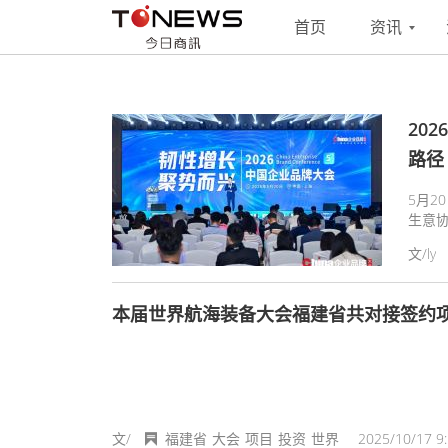
搜索
联系
投稿
首页
资讯
20
路径
5月
生意
域、全
文/ly
召开。
家学
探讨
本届世界航海装备大会福建省共对接签约项目
文/
福建省
大会
项目
投资
世界
2025/10/17 9: