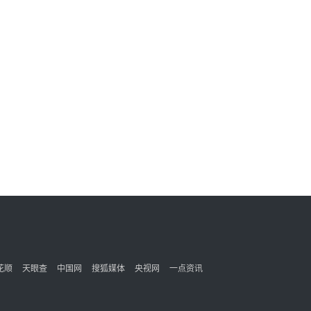
花顺
天眼查
中国网
搜狐媒体
央视网
一点资讯