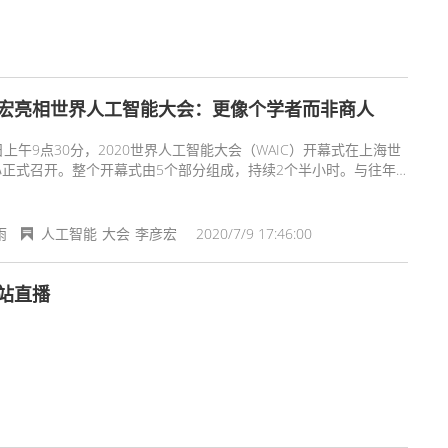
宏亮相世界人工智能大会：更像个学者而非商人
日上午9点30分，2020世界人工智能大会（WAIC）开幕式在上海世
心正式召开。整个开幕式由5个部分组成，持续2个半小时。与往年
今年的WAIC首次以云端峰会的形式亮相，大会以“智联世界，共同
”为主题，探讨人工智能的未来发展。
雨
人工智能
大会
李彦宏
2020/7/9 17:46:00
站直播