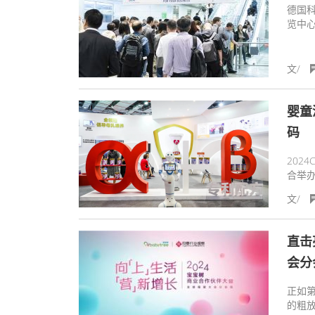
德国科
览中心
作为
文/
婴童
码
202
合举办
18
文/
席。
及了
盛宴
直击
会分
正如
的粗