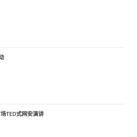
动
场TED式网安演讲