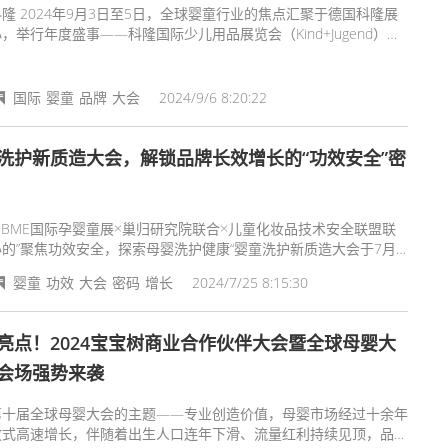
隆 2024年9月3日至5日，全球婴童行业的焦点汇聚于德国科隆展
，举行年度盛事——科隆国际少儿用品展览会（Kind+Jugend）。
国际婴童产业的风向标，展示当前创新趋势与未来发展方向。
国际
婴童
品牌
大会
2024/9/6 8:20:22
洗护新质造大会，解锁品牌长效增长的“功效安全”密
4CBME国际孕婴童展×巢归研究院联合×儿童化妆品技术安全联盟联
的”聚焦功效安全，探索母婴洗护健康“婴童洗护新质造大会于7月
日（本周四）精彩落幕。可谓是一次行业内的璀璨盛事，现场座无虚
婴童
功效
大会
密码
增长
2024/7/25 8:15:30
其成功之处不仅在于汇聚了众多业界精英与专家学者，更是深刻地触
婴童洗护领域的核心议题，为所有参会者提供了一次前所未有的知识
与灵感碰撞。
亮点！2024宝宝树商业合作伙伴大会暨全球母婴大
会场强势来袭
第十届全球母婴大会的主题——专业创造价值，母婴市场经过十余年
放式高速增长，伴随着出生人口连年下滑、流量红利持续见顶，品