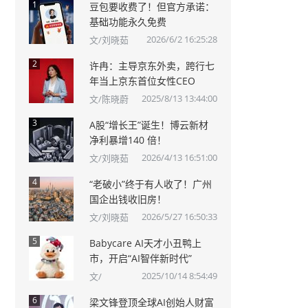
1
豆包要收费了！但官方承诺：
基础功能永久免费
2026/6/2 16:25:28
文/刘晓茹
2
许冉：主导京东外卖，跨行七
年当上京东首位女性CEO
2025/8/13 13:44:00
文/陈晓蔚
3
A股“增长王”诞生！博云新材
净利暴增140 倍！
2026/4/13 16:51:00
文/刘晓茹
4
“老破小”终于有人收了！广州
国企出钱收旧房！
2026/5/27 16:50:33
文/刘晓茹
5
Babycare AI天才小丑鸭上
市，开启“AI智伴新时代”
2025/10/14 8:54:49
文/
6
梁文锋登顶全球AI创始人财富