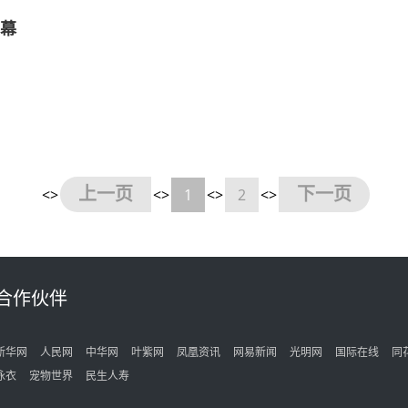
开幕
上一页
下一页
<>
<>
1
<>
2
<>
合作伙伴
新华网
人民网
中华网
叶紫网
凤凰资讯
网易新闻
光明网
国际在线
同
泳衣
宠物世界
民生人寿