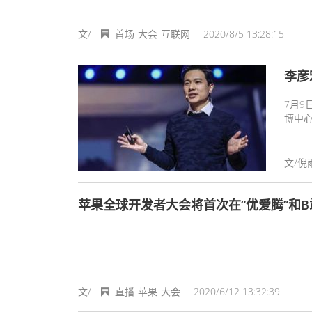
文/
首场
大会
互联网
2020/8/5 13:28:15
李彦
7月9
博中
不同，
嘉园
文/倪
苹果全球开发者大会将首次在“优爱腾”和B
文/
直播
苹果
大会
2020/6/12 13:32:39