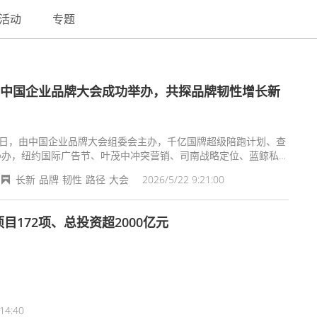
活动
专题
26中国企业品牌大会成功举办，共探品牌韧性增长新
20日，由中国企业品牌大会组委会主办，千亿国牌超级陪跑计划、查
协办，纽约国际广告节、叶茂中冲突营销、司南战略定位、蓝鲸私
渠道商学研究院支持的2026第五届中国企业品牌大会在上海盛大
长新
品牌
韧性
路径
大会
2026/5/22 9:21:00
本届大会以“韧性增长 聚势而兴”为主题，汇聚数百位行业大咖与专
者，围绕品牌战略、数字营销、AI赋能、全球化增长等议题展开深度
，为中国企业高质量发展注入全新动能。
172项、总投资超2000亿元
14:40