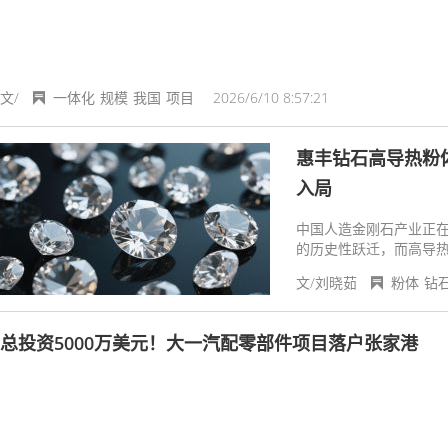
文/
一体化
规模
我国
项目
2026/6/10 8:57:21
惠丰钻石高导热粉
入局
中国人造金刚石产业正在
的历史性跃迁，而高导
文/刘晓茹
粉体
钻
总投资5000万美元！大一汽配零部件项目落户张家港