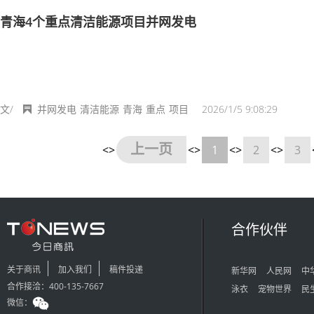
青海4个重点清洁能源项目并网发电
文/
并网发电
清洁能源
青海
重点
项目
2026/1/5 9:08:29
上一页
<>
<>
1
<>
2
<>
3
合作伙伴
关于商讯
加入我们
稿件投递
新华网
人民网
中
合作接洽：400-135-7667
泳衣
宠物世界
民
微信：