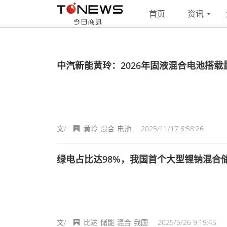
搜索
联系
投稿
首页
资讯
中汽新能黄玲：2026年固液混合电池搭
文/
黄玲
混合
电池
2025/11/17 8:58:26
绿电占比达98%，我国首个大型锂钠混合
文/
比达
储能
混合
我国
2025/5/26 9:19:45