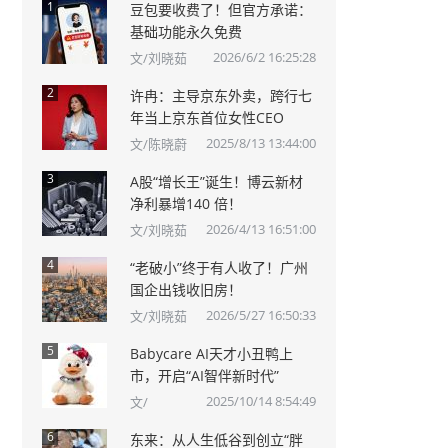
1
豆包要收费了！但官方承诺：
基础功能永久免费
2026/6/2 16:25:28
文/刘晓茹
2
许冉：主导京东外卖，跨行七
年当上京东首位女性CEO
2025/8/13 13:44:00
文/陈晓蔚
3
A股“增长王”诞生！博云新材
净利暴增140 倍！
2026/4/13 16:51:00
文/刘晓茹
4
“老破小”终于有人收了！广州
国企出钱收旧房！
2026/5/27 16:50:33
文/刘晓茹
5
Babycare AI天才小丑鸭上
市，开启“AI智伴新时代”
2025/10/14 8:54:49
文/
6
东来：从人生低谷到创立“胖