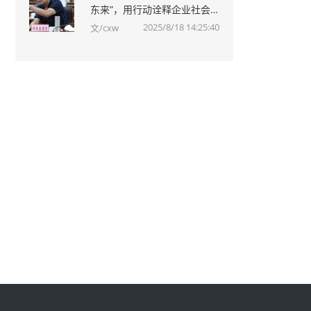
东来”，用行动诠释企业社会
责任
2025/8/18 14:25:40
文/cxw