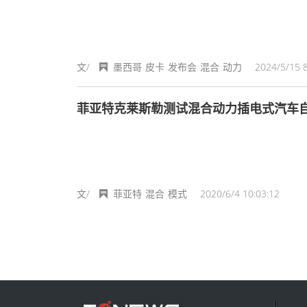
文/
墨西哥
皮卡
发布会
混合
动力
2024/5/15 8
菲亚特克莱斯勒测试混合动力插电式汽车
文/
菲亚特
混合
模式
2020/6/4 10:03:12