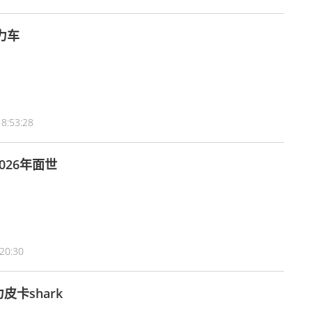
力车
8:53:28
26年面世
20:30
卡shark