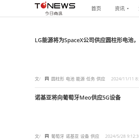
搜索
联系
投稿
首页
资讯
LG能源将为SpaceX公司供应圆柱形电池
文/
圆柱形
电池
能源
任务
供应
2024/11/11 8:
诺基亚将向葡萄牙Meo供应5G设备
文/
葡萄牙
诺基亚
设备
供应
2024/5/28 9:12: