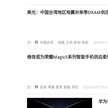
美光：中国台湾地区地震对单季DRAM供应
文/
中国台湾地区
地震
之间
影响
供应
2024/4/12
维信诺为荣耀Magic5系列智能手机供应柔
文/
信诺
荣耀
柔性
智能
供应
2023/2/28 9:57:
华为