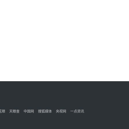
花顺
天眼查
中国网
搜狐媒体
央视网
一点资讯