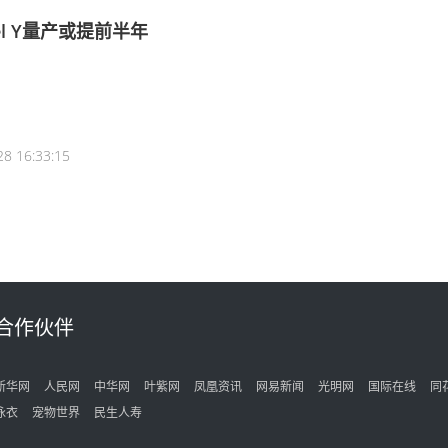
l Y量产或提前半年
28 16:33:15
合作伙伴
新华网
人民网
中华网
叶紫网
凤凰资讯
网易新闻
光明网
国际在线
同
泳衣
宠物世界
民生人寿