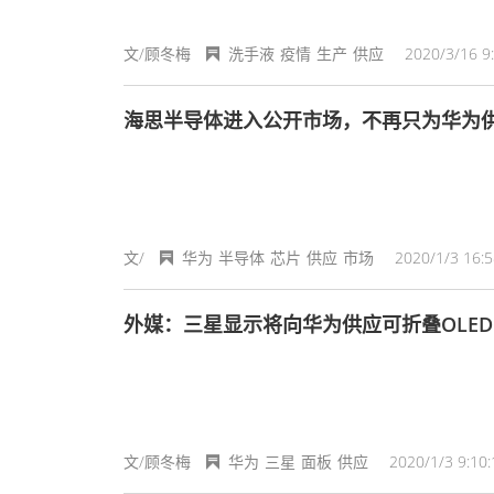
文/顾冬梅
洗手液
疫情
生产
供应
2020/3/16 9
海思半导体进入公开市场，不再只为华为
文/
华为
半导体
芯片
供应
市场
2020/1/3 16:5
外媒：三星显示将向华为供应可折叠OLE
文/顾冬梅
华为
三星
面板
供应
2020/1/3 9:10: