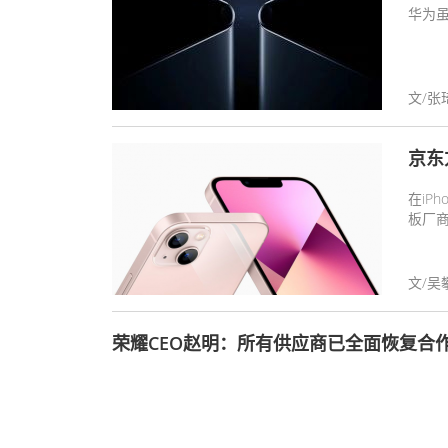
华为
文/张
京东
在iP
板厂商
面板的
文/吴
荣耀CEO赵明：所有供应商已全面恢复合