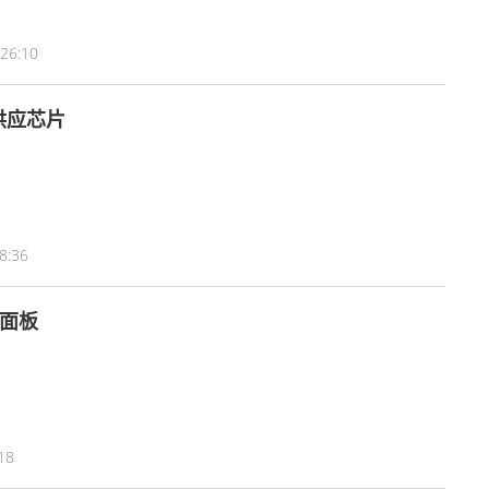
:26:10
供应芯片
8:36
D面板
18