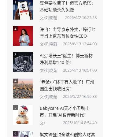
1
豆包要收费了！但官方承诺：
基础功能永久免费
2026/6/2 16:25:28
文/刘晓茹
2
许冉：主导京东外卖，跨行七
年当上京东首位女性CEO
2025/8/13 13:44:00
文/陈晓蔚
3
A股“增长王”诞生！博云新材
净利暴增140 倍！
2026/4/13 16:51:00
文/刘晓茹
4
“老破小”终于有人收了！广州
国企出钱收旧房！
2026/5/27 16:50:33
文/刘晓茹
5
Babycare AI天才小丑鸭上
市，开启“AI智伴新时代”
2025/10/14 8:54:49
文/
6
梁文锋登顶全球AI创始人财富