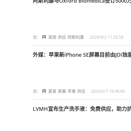
阿斯利康与Oxford Biomedica签订50
文/
英镑
供应
阿斯利康
2020/9/2 11:26:58
外媒：苹果新iPhone SE屏幕目前由JD
文/
夏普
屏幕
苹果
供应
2020/5/7 16:48:40
LVMH宣布生产洗手液：免费供应，助力