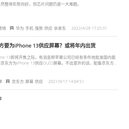
虽然整体形势向好，但芯片问题仍是一大难题。
琦琦
华为
手机
强势
供应
余承东
2022/4/28 17:25:31
方要为iPhone 13供应屏幕？或将年内出货
hone 13即将开售之际，有消息称苹果公司已经有条件地批准国内面
京东方为iPhone 13供应OLED屏幕。不出意外的话，配备京东方
iPhone有望在今年年内出货。
攀
京东方
屏幕
供应
2021/9/17 14:04:51
作