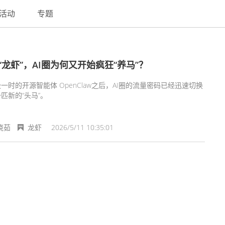
活动
专题
“龙虾”，AI圈为何又开始疯狂“养马”？
一时的开源智能体 OpenClaw之后，AI圈的流量密码已经迅速切换
匹新的“头马”。
晓茹
龙虾
2026/5/11 10:35:01