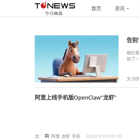
搜索
联系
投稿
首页
资讯
告别
继红极
到了一
文/刘
阿里上线手机版OpenClaw“龙虾”
文/
阿里
龙虾
手机
2026/3/13 9:01:43