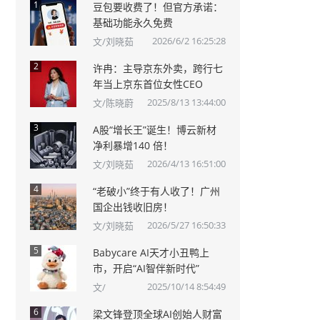
1
豆包要收费了！但官方承诺：
基础功能永久免费
2026/6/2 16:25:28
文/刘晓茹
2
许冉：主导京东外卖，跨行七
年当上京东首位女性CEO
2025/8/13 13:44:00
文/陈晓蔚
3
A股“增长王”诞生！博云新材
净利暴增140 倍！
2026/4/13 16:51:00
文/刘晓茹
4
“老破小”终于有人收了！广州
国企出钱收旧房！
2026/5/27 16:50:33
文/刘晓茹
5
Babycare AI天才小丑鸭上
市，开启“AI智伴新时代”
2025/10/14 8:54:49
文/
6
梁文锋登顶全球AI创始人财富