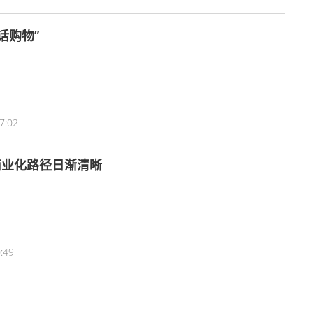
话购物”
7:02
商业化路径日渐清晰
:49