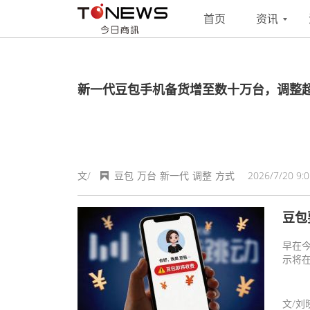
搜索
联系
投稿
首页
资讯
新一代豆包手机备货增至数十万台，调整
文/
豆包
万台
新一代
调整
方式
2026/7/20 9:0
豆包
早在今
示将
文/刘