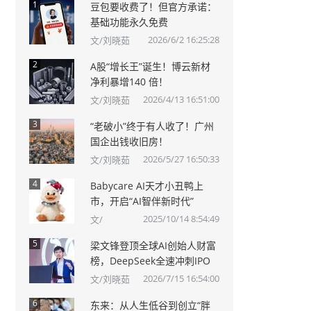
1
豆包要收费了！但官方承诺：
基础功能永久免费
2026/6/2 16:25:28
文/刘晓茹
2
A股“增长王”诞生！博云新材
净利暴增140 倍！
2026/4/13 16:51:00
文/刘晓茹
3
“老破小”终于有人收了！广州
国企出钱收旧房！
2026/5/27 16:50:33
文/刘晓茹
4
Babycare AI天才小丑鸭上
市，开启“AI智伴新时代”
2025/10/14 8:54:49
文/
5
梁文锋登顶全球AI创始人财富
榜，DeepSeek全速冲刺IPO
2026/7/15 16:54:00
文/刘晓茹
6
东来：从人生低谷到创立“胖