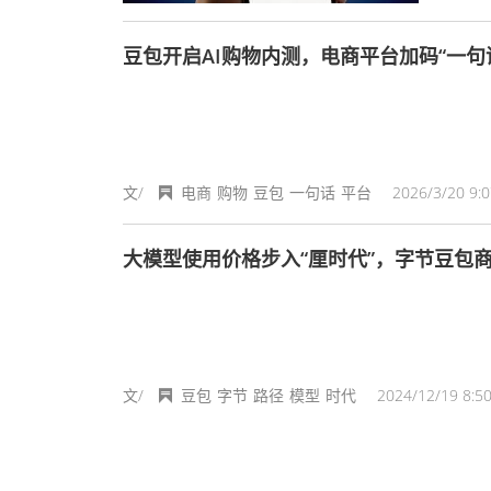
豆包开启AI购物内测，电商平台加码“一句
文/
电商
购物
豆包
一句话
平台
2026/3/20 9:0
大模型使用价格步入“厘时代”，字节豆包
文/
豆包
字节
路径
模型
时代
2024/12/19 8:50