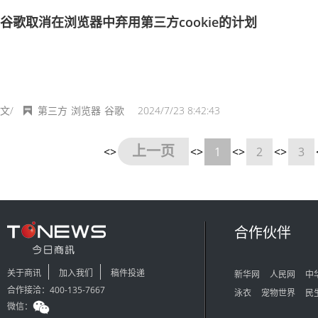
谷歌取消在浏览器中弃用第三方cookie的计划
文/
第三方
浏览器
谷歌
2024/7/23 8:42:43
上一页
<>
<>
1
<>
2
<>
3
合作伙伴
关于商讯
加入我们
稿件投递
新华网
人民网
中
合作接洽：400-135-7667
泳衣
宠物世界
民
微信：