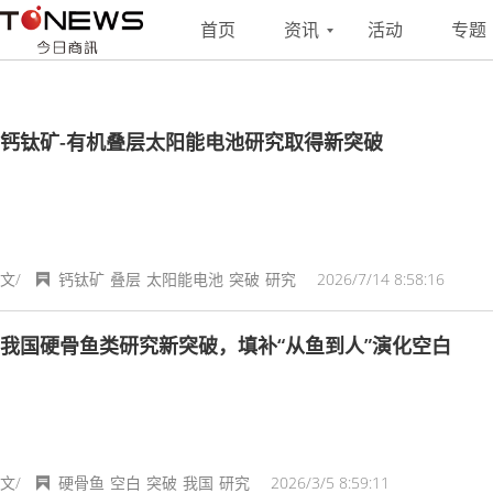
搜索
联系
投稿
首页
资讯
活动
专题
钙钛矿-有机叠层太阳能电池研究取得新突破
文/
钙钛矿
叠层
太阳能电池
突破
研究
2026/7/14 8:58:16
我国硬骨鱼类研究新突破，填补“从鱼到人”演化空白
文/
硬骨鱼
空白
突破
我国
研究
2026/3/5 8:59:11