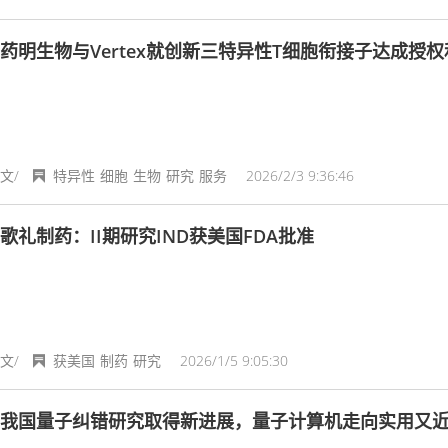
药明生物与Vertex就创新三特异性T细胞衔接子达成授
文/
特异性
细胞
生物
研究
服务
2026/2/3 9:36:46
歌礼制药：II期研究IND获美国FDA批准
文/
获美国
制药
研究
2026/1/5 9:05:30
我国量子纠错研究取得新进展，量子计算机走向实用又