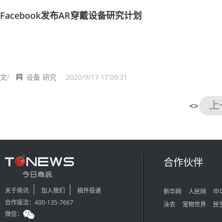
Facebook发布AR穿戴设备研究计划
文/
设备
研究
2020/9/17 17:09:31
上
<>
合作伙伴
关于商讯
加入我们
稿件投递
新华网
人民网
中
合作接洽：400-135-7667
泳衣
宠物世界
民
微信：