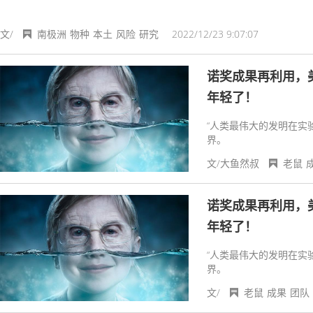
文/
南极洲
物种
本土
风险
研究
2022/12/23 9:07:07
诺奖成果再利用，
年轻了！
“人类最伟大的发明在实
界。
文/大鱼然叔
老鼠
诺奖成果再利用，
年轻了！
“人类最伟大的发明在实
界。
文/
老鼠
成果
团队