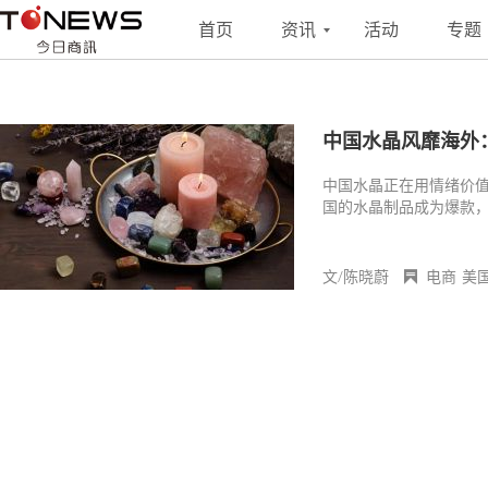
搜索
联系
投稿
首页
资讯
活动
专题
中国水晶风靡海外
中国水晶正在用情绪价
国的水晶制品成为爆款，
从外在的硬度与光泽，
文/陈晓蔚
电商
美