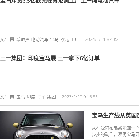
宝马斥资6.5亿欧元在慕尼黑工厂生产纯电动汽车
文/
慕尼黑
电动汽车
宝马
欧元
工厂
2024/1/11 8:43:21
三一集团：印度宝马展 三一拿下6亿订单
文/
宝马
印度
订单
集团
2023/2/20 9:16:35
宝马生产线从英国
从在沈阳布局新能源生产
步步的动作，表明宝马