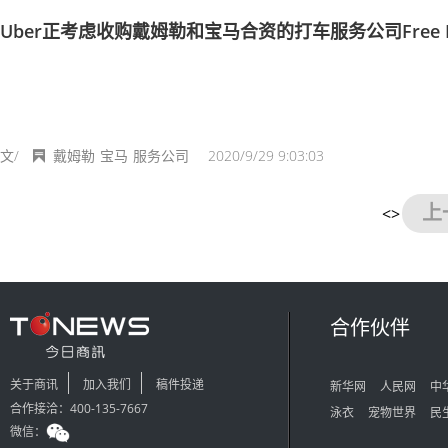
Uber正考虑收购戴姆勒和宝马合资的打车服务公司Free 
文/
戴姆勒
宝马
服务公司
2020/9/29 9:03:03
上
<>
合作伙伴
关于商讯
加入我们
稿件投递
新华网
人民网
中
合作接洽：400-135-7667
泳衣
宠物世界
民
微信：