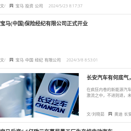
文/
宝马
投资
公司
2024/5/23 8:17:37
宝马(中国)保险经纪有限公司正式开业
文/
宝马
中国
经纪
有限公司
2024/3/8 8:53:01
长安汽车有何底气
在疯狂内卷的新能源汽
激流之中，不进则退，
时代！
文/刘晓茹
奥迪
长