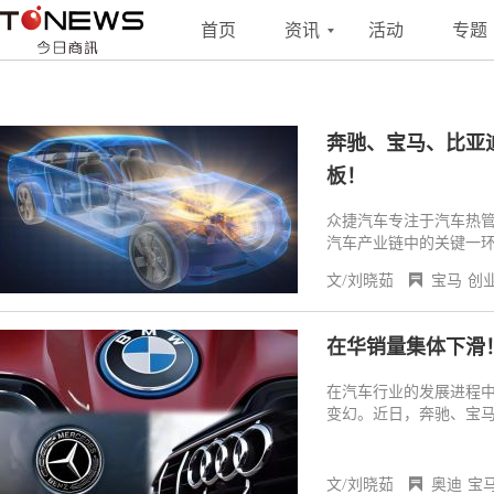
搜索
联系
投稿
首页
资讯
活动
专题
奔驰、宝马、比亚
板！
众捷汽车专注于汽车热
汽车产业链中的关键一
文/刘晓茹
宝马
创
在华销量集体下滑
在汽车行业的发展进程
变幻。近日，奔驰、宝马
了2024年销量情况，
场更是表现低迷。
文/刘晓茹
奥迪
宝