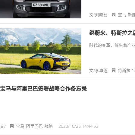
文/刘晓茹
宝马
新
继蔚来、特斯拉之
时代的变革，催生着产
文/李卓莲
特斯拉
宝马与阿里巴巴签署战略合作备忘录
文/
宝马
阿里巴巴
战略
2020/10/26 14:44:53