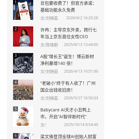
1
豆包要收费了！但官方承诺：
基础功能永久免费
2026/6/2 16:25:28
文/刘晓茹
2
许冉：主导京东外卖，跨行七
年当上京东首位女性CEO
2025/8/13 13:44:00
文/陈晓蔚
3
A股“增长王”诞生！博云新材
净利暴增140 倍！
2026/4/13 16:51:00
文/刘晓茹
4
“老破小”终于有人收了！广州
国企出钱收旧房！
2026/5/27 16:50:33
文/刘晓茹
5
Babycare AI天才小丑鸭上
市，开启“AI智伴新时代”
2025/10/14 8:54:49
文/
6
梁文锋登顶全球AI创始人财富