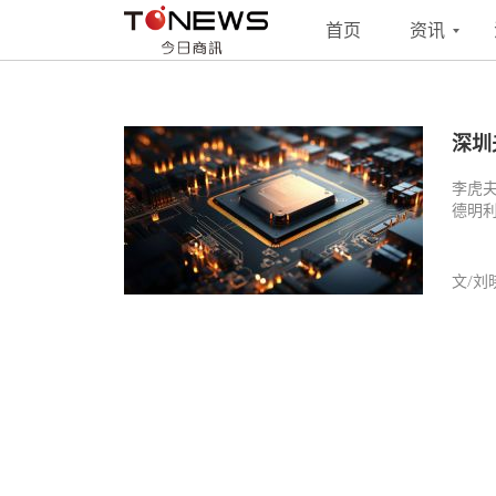
搜索
联系
投稿
首页
资讯
深圳
李虎
德明
文/刘