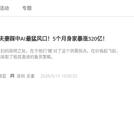
活动
专题
夫妻踩中AI最猛风口！5个月身家暴涨320亿！
夫妇的高明之处，在于他们“赌”对了这个供需拐点。在价格起飞前，
利采取了极其激进的备货策略。
晓茹
深圳
夫妻
2026/5/13 10:05:55