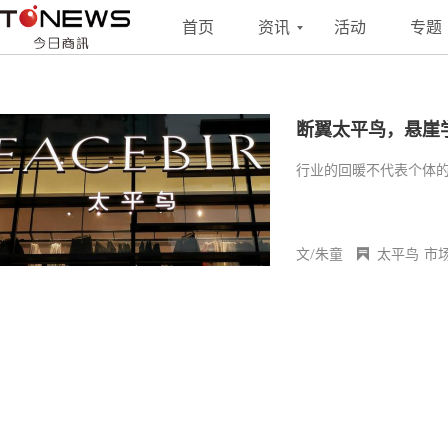
搜索
联系
投稿
首页
资讯
活动
专题
断翼太平鸟，悬崖
行业的回暖不代表个体
文/朱童
太平鸟
市