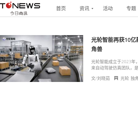
搜索
联系
投稿
首页
资讯
活动
专题
光轮智能再获10
角兽
光轮智能成立于2023年
来自动驾驶仿真团队，是
文/刘晓茹
光轮
独